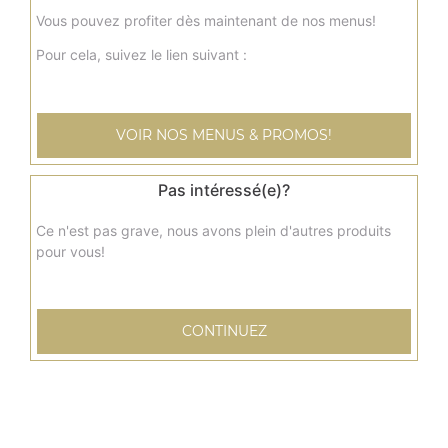
Galette de pommes de terre, salade, tomates, poivrons,
Vous pouvez profiter dès maintenant de nos menus!
aubergines
Pour cela, suivez le lien suivant :
7.00
€
Menu sandwich mexico
VOIR NOS MENUS & PROMOS!
Sauce barbecue, fromage, viande hachée + frites + 1
boisson 33 cl
Pas intéressé(e)?
10.00
€
Ce n'est pas grave, nous avons plein d'autres produits
pour vous!
Menu sandwich montagnard
Crème fraîche, fromage, pommes de terre, jambon +
frites + 1 boisson 33 cl
CONTINUEZ
10.00
€
Menu sandwich spice
Sauce chili, poivrons, viande hachée, tomate, olives +