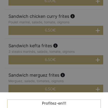
6.00
€
Sandwich chicken curry frites
Poulet mariné, salade, tomate, oignons
6.50
€
Sandwich kefta frites
3 steaks marinés, salade, tomate, oignons
6.50
€
Sandwich merguez frites
Merguez, salade, tomates, oignons
6.50
€
Profitez-en!!!
Sandwich végétarien