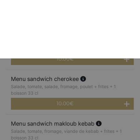
frites + 1 boisson 33 cl
10.00
€
Menu sandwich paparazzi
Sauce tomate, fromage, viande hachée, poivrons grillés,
boursin + frites + 1 boisson 33 cl
10.00
€
Menu sandwich cherokee
Salade, tomate, salade, fromage, poulet + frites + 1
boisson 33 cl
10.00
€
Menu sandwich makloub kebab
Salade, tomate, fromage, viande de kebab + frites + 1
boisson 33 cl