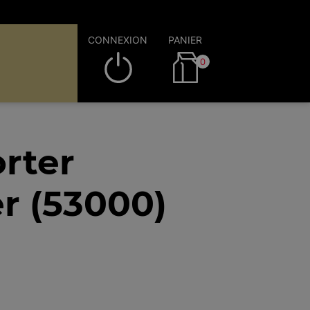
CONNEXION
PANIER
0
rter
r (53000)