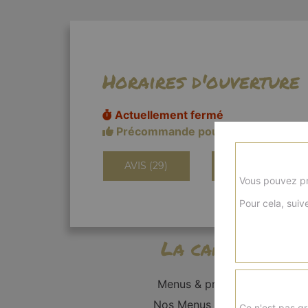
Horaires d'ouverture
Actuellement fermé
Précommande pour 11h20
AVIS (29)
INFORMATIONS
Vous pouvez pr
Pour cela, suive
La carte
Menus & promos
Nos Menus Enfant
Ce n'est pas gr