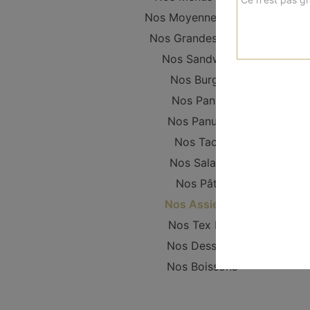
Nos Moyennes Pizzas
Nos Grandes Pizzas
Nos Sandwichs
Nos Burgers
Nos Paninis
Nos Panuzzo
Nos Tacos
Nos Salades
Nos Pâtes
Nos Assiettes
Nos Tex Mex
Nos Desserts
Nos Boissons