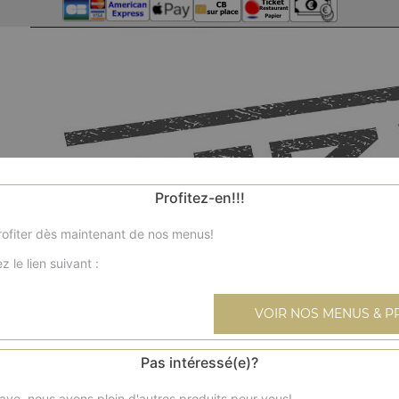
Profitez-en!!!
ofiter dès maintenant de nos menus!
z le lien suivant :
VOIR NOS MENUS & P
Pas intéressé(e)?
ave, nous avons plein d'autres produits pour vous!