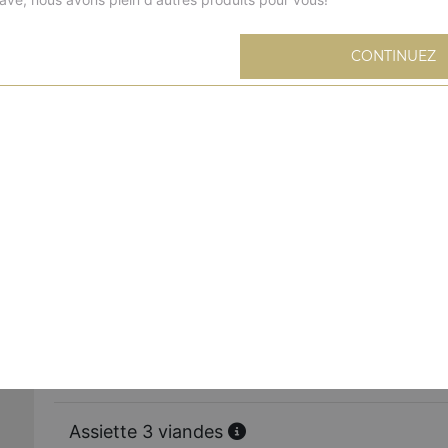
CONTINUEZ
Assiette kebab
Salade, tomates, oignons, frites, sauce au choix
Assiette brochette de poulet
Salade, tomates, oignons, frites, sauce au choix
Assiette côtelette d'agneau
Salade, tomates, oignons, frites, sauce au choix
Assiette merguez
Salade, tomates, oignons, frites, sauce au choix
Assiette 3 viandes