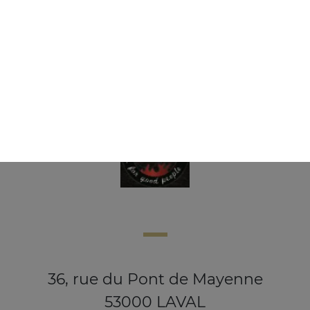
Glace ben & jerry's 500 ml
8.00
€
36, rue du Pont de Mayenne
53000 LAVAL