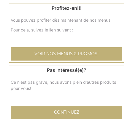
3.00
€
Profitez-en!!!
Fondant au chocolat
Vous pouvez profiter dès maintenant de nos menus!
Pour cela, suivez le lien suivant :
3.50
€
Brownie
VOIR NOS MENUS & PROMOS!
3.00
€
Pas intéressé(e)?
Tiramisu
Ce n'est pas grave, nous avons plein d'autres produits
pour vous!
4.00
€
Glace ben & jerry's 100 ml
CONTINUEZ
4.00
€