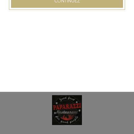
CONTINUEZ
Assiette 3 viandes
Salade, tomates, oignons, frites, sauce au choix
15.00
€
Assiette paparazzi
Surprise du chef pour 2 personnes, salade, tomates,
oignons, frites, sauce au choix
32.00
€