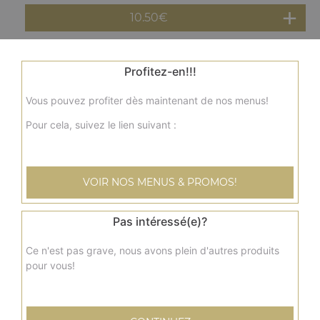
10.50
€
Assiette brochette de poulet
Profitez-en!!!
Salade, tomates, oignons, frites, sauce au choix
Vous pouvez profiter dès maintenant de nos menus!
11.50
€
Pour cela, suivez le lien suivant :
Assiette côtelette d'agneau
Salade, tomates, oignons, frites, sauce au choix
VOIR NOS MENUS & PROMOS!
12.00
€
Pas intéressé(e)?
Assiette merguez
Ce n'est pas grave, nous avons plein d'autres produits
Salade, tomates, oignons, frites, sauce au choix
pour vous!
11.00
€