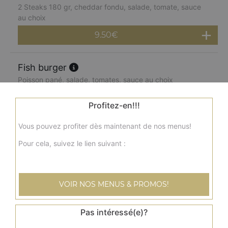
2 Steaks 180 gr, cheddar fondu, salade, tomate, sauce
au choix
9.50
€
Fish burger
Poisson pané, salade, tomates, sauce au choix
6.00
€
Profitez-en!!!
Vous pouvez profiter dès maintenant de nos menus!
Double fish burger
2 poissons panés, salade, tomates, sauce au choix
Pour cela, suivez le lien suivant :
7.50
€
VOIR NOS MENUS & PROMOS!
Menu cheese burger
Steak, cheddar fondu, salade, tomate, sauce au choix +
Pas intéressé(e)?
frites + 1 boisson 33 cl