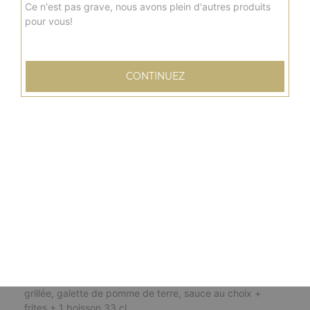
8.50
€
Ce n'est pas grave, nous avons plein d'autres produits
pour vous!
Menu burger chicken pané
Escalope panée, cheddar fondu, salade, tomate, sauce
CONTINUEZ
au choix + frites + 1 boisson 33 cl
8.50
€
Menu burger top chef
Steak, bacon de dinde, salade, tomate, oignon frits,
oeufs à cheval, boursin, sauce au choix + frites + 1
boisson 33 cl
10.50
€
Menu burger végétarien
Salade, tomate, oignons frits, poivron grillé, courgette
grillée, galette de pomme de terre, sauce au choix +
frites + 1 boisson 33 cl