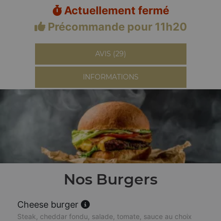
Actuellement fermé
Précommande pour 11h20
AVIS (29)
INFORMATIONS
Nos Burgers
Cheese burger
Steak, cheddar fondu, salade, tomate, sauce au choix