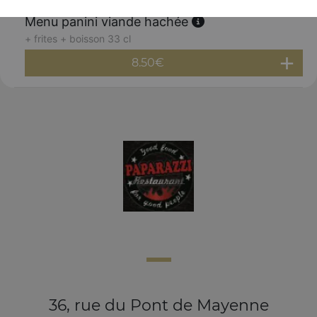
Menu panini viande hachée
+ frites + boisson 33 cl
8.50
€
36, rue du Pont de Mayenne