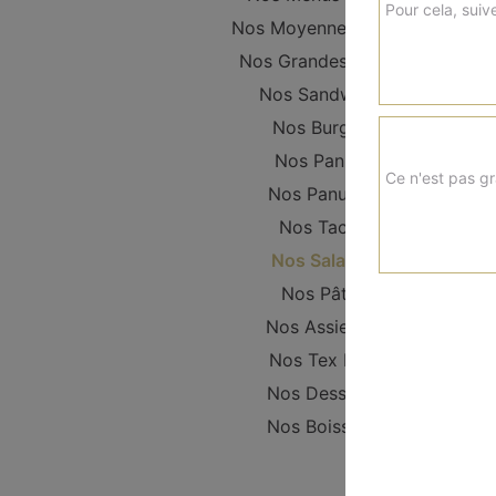
Pour cela, suive
Nos Moyennes Pizzas
Nos Grandes Pizzas
Nos Sandwichs
Nos Burgers
Nos Paninis
Ce n'est pas gr
Nos Panuzzo
Nos Tacos
Nos Salades
Nos Pâtes
Nos Assiettes
Nos Tex Mex
Nos Desserts
Nos Boissons