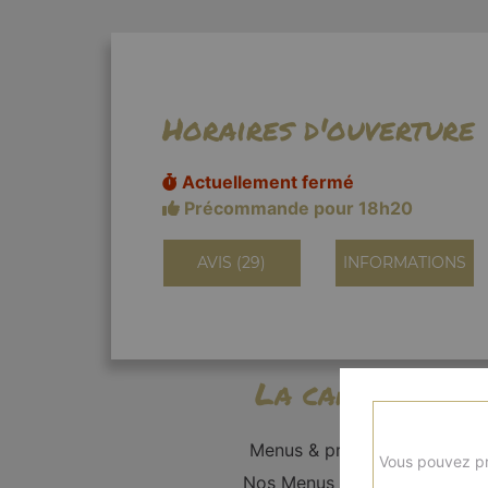
Horaires d'ouverture
Actuellement fermé
Précommande pour 18h20
AVIS (29)
INFORMATIONS
La carte
Menus & promos
Vous pouvez pr
Nos Menus Enfant