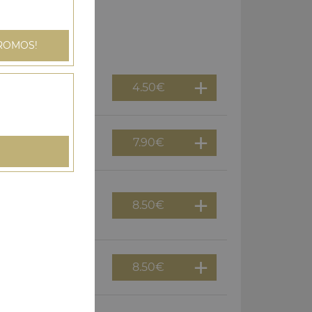
ROMOS!
4.50
€
7.90
€
re rissolées
8.50
€
mes de terre
8.50
€