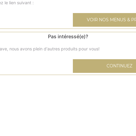
z le lien suivant :
VOIR NOS MENUS & P
Salade mixte
Pas intéressé(e)?
Salade, tomates cerises, concombre
ave, nous avons plein d'autres produits pour vous!
Salade chèvre chaud
CONTINUEZ
Salade, tomates cerises, bricks de chèvre, pommes de ter
Salade fraicheur
Salade, tomates cerises, oeuf, boursin, poulet pané, pom
rissolées
Salade nordique
Salade, tomates cerises, oeuf, saumon, crevettes