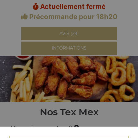
Actuellement fermé
Précommande pour 18h20
AVIS (29)
INFORMATIONS
Nos Tex Mex
Menu wings country x6
+ frites + boisson 33 cl