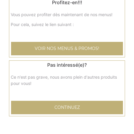
Profitez-en!!!
8.50
€
Vous pouvez profiter dès maintenant de nos menus!
Pour cela, suivez le lien suivant :
Menu nuggets x8
+ frites + boisson 33 cl
7.50
€
VOIR NOS MENUS & PROMOS!
Menu tenders x6
Pas intéressé(e)?
+ frites + boisson 33 cl
Ce n'est pas grave, nous avons plein d'autres produits
8.50
€
pour vous!
Petite barquette de frites
CONTINUEZ
2.00
€
Grande barquette de frites