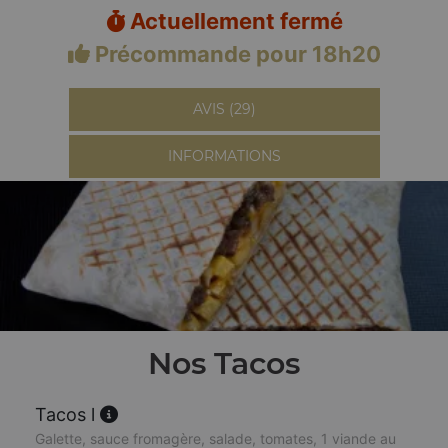
Actuellement fermé
Précommande pour 18h20
AVIS (29)
INFORMATIONS
Nos Tacos
Tacos l
Galette, sauce fromagère, salade, tomates, 1 viande au