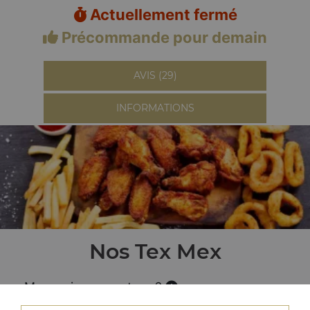
Actuellement fermé
Précommande pour demain
AVIS (29)
INFORMATIONS
Nos Tex Mex
Menu wings country x6
+ frites + boisson 33 cl