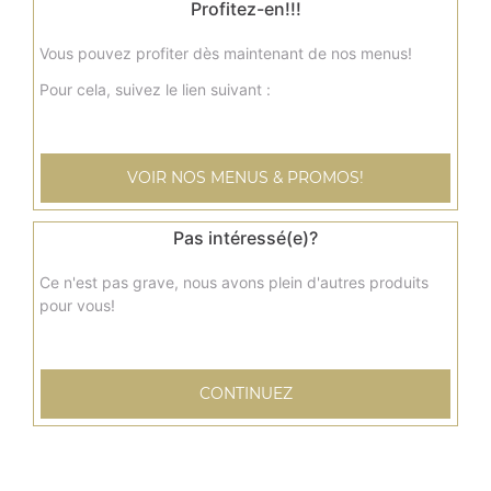
Profitez-en!!!
8.50
€
Vous pouvez profiter dès maintenant de nos menus!
Pour cela, suivez le lien suivant :
Menu nuggets x8
+ frites + boisson 33 cl
7.50
€
VOIR NOS MENUS & PROMOS!
Menu tenders x6
Pas intéressé(e)?
+ frites + boisson 33 cl
Ce n'est pas grave, nous avons plein d'autres produits
8.50
€
pour vous!
Petite barquette de frites
CONTINUEZ
2.00
€
Grande barquette de frites