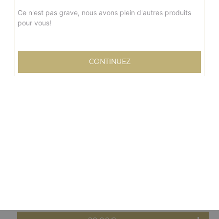
20.00
€
Ce n'est pas grave, nous avons plein d'autres produits
pour vous!
Grande
new delhi
Sauce tomate, mozzarella, poulet, curry, poivrons,
CONTINUEZ
oignons
20.00
€
Grande
barbecue
Sauce barbecue, mozzarella, viande hachée, pommes de
terre, oignons, tomates fraîches
20.00
€
Grande
orientale
Sauce tomate, mozzarella, merguez, poivrons, olives,
oeuf