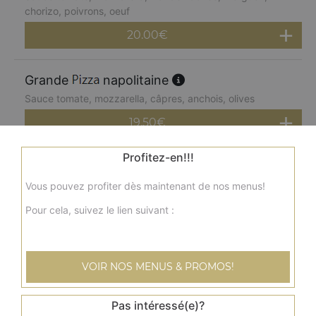
chorizo, poivrons, oeuf
20.00
€
Grande
napolitaine
Sauce tomate, mozzarella, câpres, anchois, olives
19.50
€
Profitez-en!!!
Grande
paysanne
Vous pouvez profiter dès maintenant de nos menus!
Sauce tomate, mozzarella, lardons, pommes de terre,
oeuf
Pour cela, suivez le lien suivant :
20.00
€
VOIR NOS MENUS & PROMOS!
Grande
kebab
Sauce tomate, mozzarella, kebab, tomates fraîches,
oignons
Pas intéressé(e)?