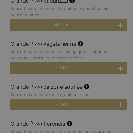
Grande
paparazzi
Sauce tomate, mozzarella, jambon, viande hachée,
poulet, chorizo
20.00
€
Grande
végétarienne
Sauce tomate, mozzarella, champignons, oignons,
poivrons, aubergine, tomates fraîches
19.00
€
Grande
calzone souflée
Sauce tomate, mozzarella, jambon, oeuf
19.00
€
Grande
florencia
Sauce tomate, mozzarella, viande hachée, merguez,