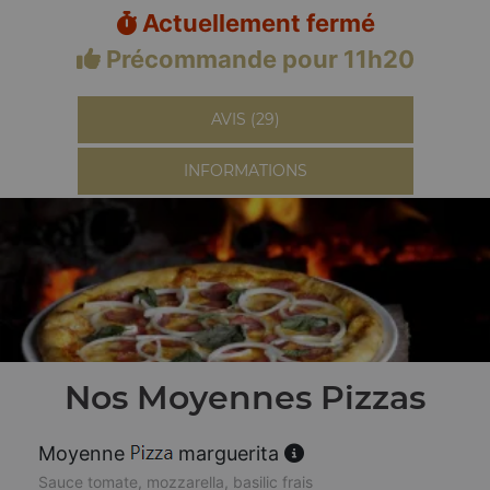
Actuellement fermé
Précommande pour 11h20
AVIS (29)
INFORMATIONS
Nos Moyennes Pizzas
Moyenne
marguerita
Sauce tomate, mozzarella, basilic frais