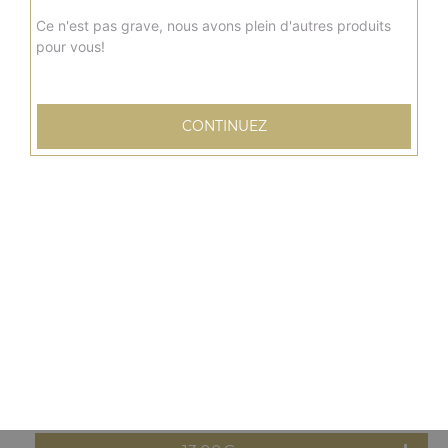
13.00
€
Ce n'est pas grave, nous avons plein d'autres produits
pour vous!
Moyenne
new delhi
Sauce tomate, mozzarella, poulet, curry, poivrons,
CONTINUEZ
oignons
13.00
€
Moyenne
barbecue
Sauce barbecue, mozzarella, viande hachée, pommes de
terre, oignons, tomates fraîches
13.00
€
Moyenne
orientale
Sauce tomate, mozzarella, merguez, poivrons, olives,
oeuf