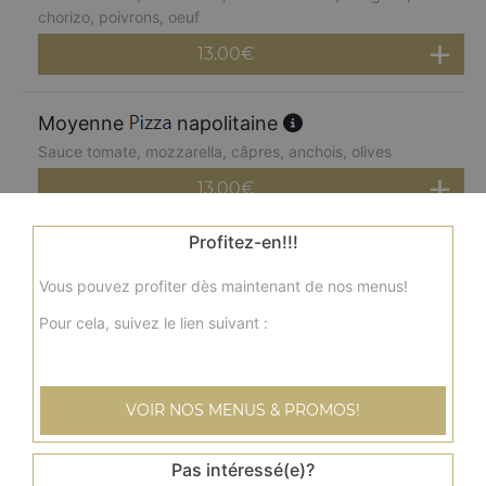
chorizo, poivrons, oeuf
13.00
€
Moyenne
napolitaine
Sauce tomate, mozzarella, câpres, anchois, olives
13.00
€
Profitez-en!!!
Moyenne
paysanne
Vous pouvez profiter dès maintenant de nos menus!
Sauce tomate, mozzarella, lardons, pommes de terre,
oeuf
Pour cela, suivez le lien suivant :
13.00
€
VOIR NOS MENUS & PROMOS!
Moyenne
kebab
Sauce tomate, mozzarella, kebab, tomates fraîches,
oignons
Pas intéressé(e)?