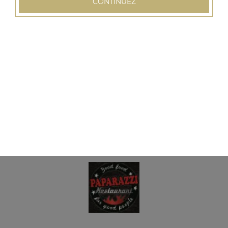
CONTINUEZ
Assiette 3 viandes
Salade, tomates, oignons, frites, sauce au choix
15.00
€
Assiette paparazzi
Surprise du chef pour 2 personnes, salade, tomates,
oignons, frites, sauce au choix
32.00
€