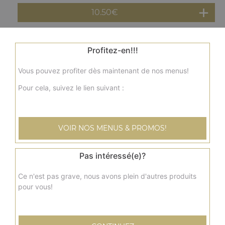
10.50
€
Assiette brochette de poulet
Profitez-en!!!
Salade, tomates, oignons, frites, sauce au choix
Vous pouvez profiter dès maintenant de nos menus!
11.50
€
Pour cela, suivez le lien suivant :
Assiette côtelette d'agneau
Salade, tomates, oignons, frites, sauce au choix
VOIR NOS MENUS & PROMOS!
12.00
€
Pas intéressé(e)?
Assiette merguez
Ce n'est pas grave, nous avons plein d'autres produits
Salade, tomates, oignons, frites, sauce au choix
pour vous!
11.00
€