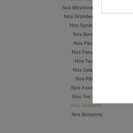
Nos Moyennes Pizzas
Nos Grandes Pizzas
Nos Sandwichs
Nos Burgers
Nos Paninis
Nos Panuzzo
Nos Tacos
Nos Salades
Nos Pâtes
Nos Assiettes
Nos Tex Mex
Nos Desserts
Nos Boissons