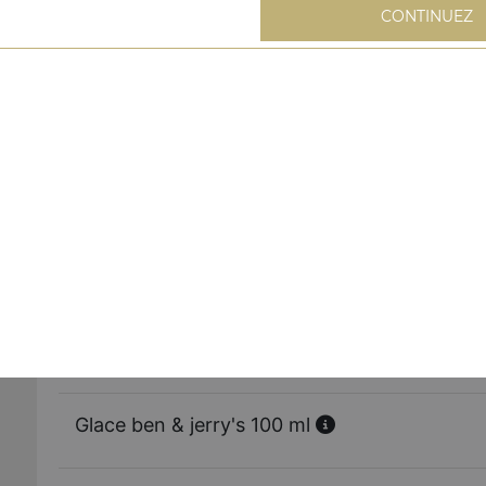
CONTINUEZ
Tarte au daim
Fondant au chocolat
Brownie
Tiramisu
Glace ben & jerry's 100 ml