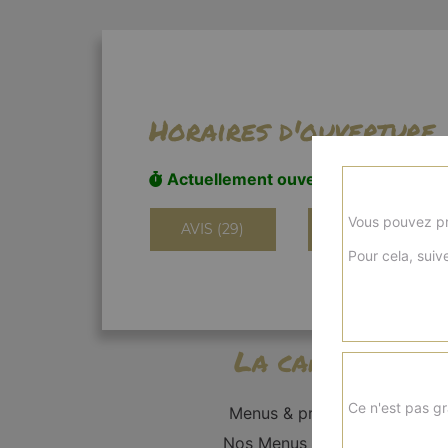
Horaires d'ouverture
Actuellement ouvert
Vous pouvez pr
AVIS (29)
INFORMATIONS
Pour cela, suive
La carte
Ce n'est pas gr
Menus & promos
Nos Menus Enfant