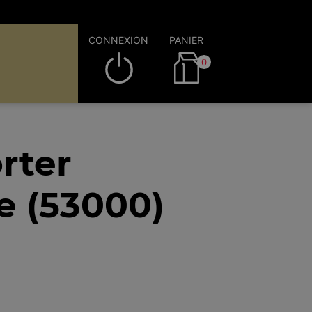
CONNEXION
PANIER
0
rter
e (53000)