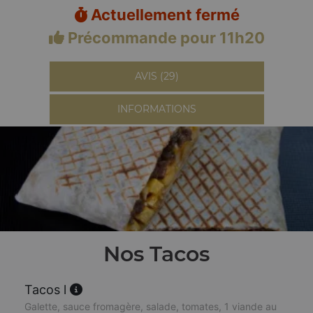
Actuellement fermé
Précommande pour 11h20
AVIS (29)
INFORMATIONS
Nos Tacos
Tacos l
Galette, sauce fromagère, salade, tomates, 1 viande au