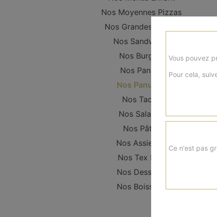
Nos Moyennes Pizzas
Nos Grandes Pizzas
Nos Sandwichs
Nos Burgers
Vous pouvez pr
Nos Paninis
Pour cela, suive
Nos Panuzzo
Nos Tacos
Nos Salades
Nos Pâtes
Nos Assiettes
Ce n'est pas gr
Nos Tex Mex
Nos Desserts
Nos Boissons