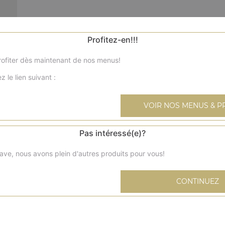
Profitez-en!!!
Panuzzo jambon
ofiter dès maintenant de nos menus!
Cheddar, emmental, pistaches, légumes grillés
z le lien suivant :
Panuzzo poulet
VOIR NOS MENUS & P
Cheddar, emmental, pistaches, légumes grillés
Pas intéressé(e)?
Panuzzo kebab
Cheddar, emmental, pistaches, légumes grillés
ave, nous avons plein d'autres produits pour vous!
Panuzzo tenders
CONTINUEZ
Cheddar, emmental, pistaches, légumes grillés
Panuzzo viande hachée