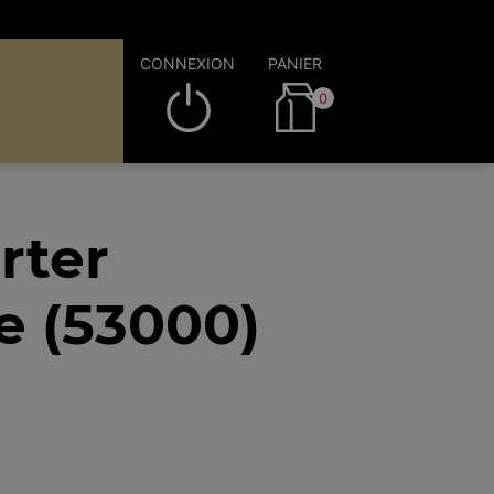
CONNEXION
PANIER
0
rter
e (53000)