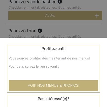
Panuzzo viande hachée
Cheddar, emmental, pistaches, légumes grillés
7.50
€
Panuzzo thon
Cheddar, emmental, pistaches, légumes grillés
7.50
€
Profitez-en!!!
Vous pouvez profiter dès maintenant de nos menus!
Panuzzo saumon
Cheddar, emmental, pistaches, légumes grillés
Pour cela, suivez le lien suivant :
7.50
€
VOIR NOS MENUS & PROMOS!
Menu panuzzo jambon
Cheddar, emmental, pistaches, légumes grillés + frites +
Pas intéressé(e)?
boisson 33 cl