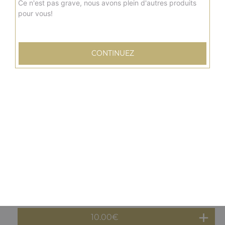
10.00
€
Ce n'est pas grave, nous avons plein d'autres produits
pour vous!
Menu panuzzo poulet
Cheddar, emmental, pistaches, légumes grillés + frites +
CONTINUEZ
boisson 33 cl
10.00
€
Menu panuzzo kebab
Cheddar, emmental, pistaches, légumes grillés + frites +
boisson 33 cl
10.00
€
Menu panuzzo tenders
Cheddar, emmental, pistaches, légumes grillés + frites +
boisson 33 cl
10.00
€