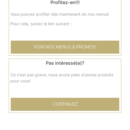
Profitez-en!!!
8.50
€
Vous pouvez profiter dès maintenant de nos menus!
Pour cela, suivez le lien suivant :
Menu nuggets x8
+ frites + boisson 33 cl
7.50
€
VOIR NOS MENUS & PROMOS!
Menu tenders x6
Pas intéressé(e)?
+ frites + boisson 33 cl
Ce n'est pas grave, nous avons plein d'autres produits
8.50
€
pour vous!
Petite barquette de frites
CONTINUEZ
2.00
€
Grande barquette de frites