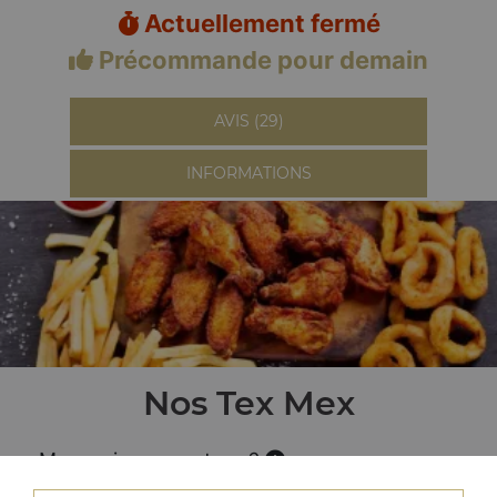
Actuellement fermé
Précommande pour demain
AVIS (29)
INFORMATIONS
Nos Tex Mex
Menu wings country x6
+ frites + boisson 33 cl