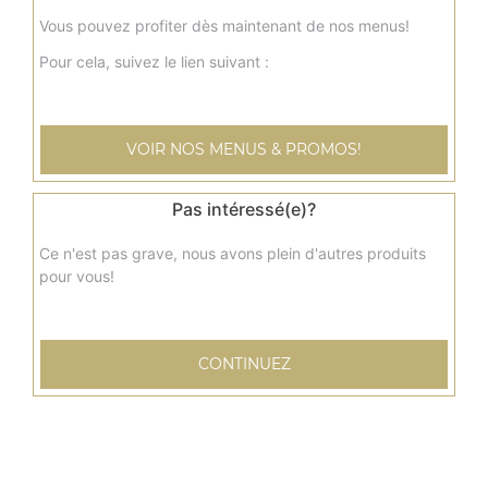
Ice tea 33 cl
Vous pouvez profiter dès maintenant de nos menus!
Pour cela, suivez le lien suivant :
2.00
€
Orangina 33 cl
VOIR NOS MENUS & PROMOS!
2.00
€
Pas intéressé(e)?
7 up 33 cl
Ce n'est pas grave, nous avons plein d'autres produits
pour vous!
2.00
€
Tropico 33 cl
CONTINUEZ
2.00
€
Eau (50 cl)