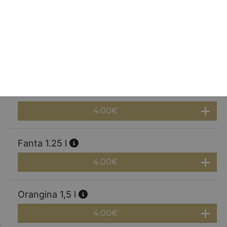
1.00
€
Red bull
3.00
€
Coca cola 1.25 l
4.00
€
Fanta 1.25 l
4.00
€
Orangina 1,5 l
4.00
€