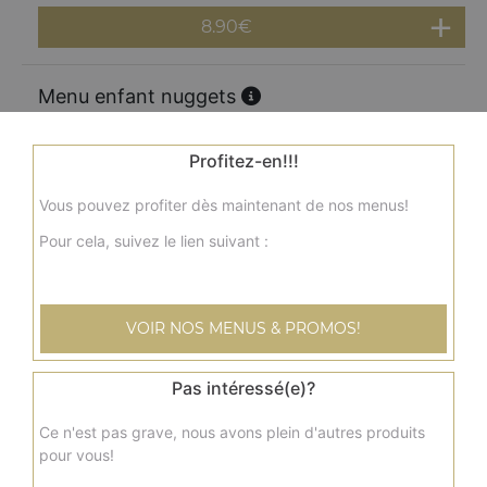
8.90
€
Menu enfant nuggets
Nuggets x8, 1 frites, 1 jus, 1 jouet
8.90
€
Profitez-en!!!
Vous pouvez profiter dès maintenant de nos menus!
Menu enfant
Pour cela, suivez le lien suivant :
1 pizza jambon fromage, 1 frites, 1 jus, 1 jouet
8.90
€
VOIR NOS MENUS & PROMOS!
Pas intéressé(e)?
Ce n'est pas grave, nous avons plein d'autres produits
pour vous!