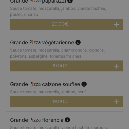
Grande
paparazzi
Sauce tomate, mozzarella, jambon, viande hachée,
poulet, chorizo
20.00
€
Grande
végétarienne
Sauce tomate, mozzarella, champignons, oignons,
poivrons, aubergine, tomates fraîches
19.00
€
Grande
calzone souflée
Sauce tomate, mozzarella, jambon, oeuf
19.00
€
Grande
florencia
Sauce tomate, mozzarella, viande hachée, merguez,