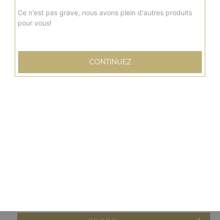
20.00
€
Ce n'est pas grave, nous avons plein d'autres produits
pour vous!
Grande
new delhi
Sauce tomate, mozzarella, poulet, curry, poivrons,
CONTINUEZ
oignons
20.00
€
Grande
barbecue
Sauce barbecue, mozzarella, viande hachée, pommes de
terre, oignons, tomates fraîches
20.00
€
Grande
orientale
Sauce tomate, mozzarella, merguez, poivrons, olives,
oeuf