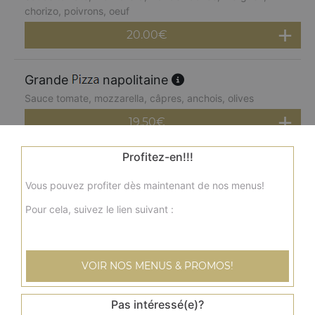
chorizo, poivrons, oeuf
20.00
€
Grande
napolitaine
Sauce tomate, mozzarella, câpres, anchois, olives
19.50
€
Profitez-en!!!
Grande
paysanne
Vous pouvez profiter dès maintenant de nos menus!
Sauce tomate, mozzarella, lardons, pommes de terre,
oeuf
Pour cela, suivez le lien suivant :
20.00
€
VOIR NOS MENUS & PROMOS!
Grande
kebab
Sauce tomate, mozzarella, kebab, tomates fraîches,
oignons
Pas intéressé(e)?